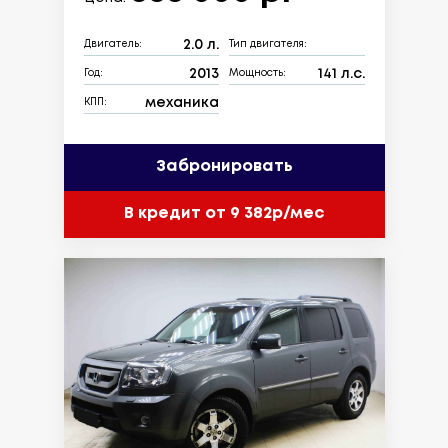
2.0 л.
Двигатель:
Тип двигателя:
2013
141 л.с.
Год:
Мощность:
механика
КПП:
Забронировать
В кредит от 9 382р/мес