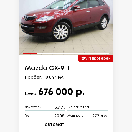
VIN проверен
Mazda CX-9, I
Пробег: 118 844 км.
676 000 р.
Цена:
3.7 л.
Двигатель:
Тип двигателя:
2008
277 л.с.
Год:
Мощность:
автомат
КПП: