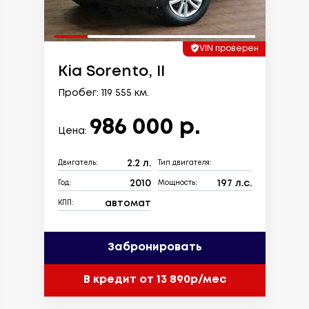
VIN проверен
Kia Sorento, II
Пробег: 119 555 км.
986 000 р.
Цена:
2.2 л.
Двигатель:
Тип двигателя:
2010
197 л.с.
Год:
Мощность:
автомат
КПП:
Забронировать
В кредит от 13 890р/мес