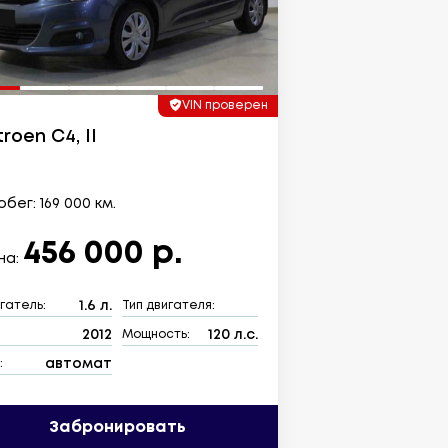
VIN проверен
troen C4, II
бег: 169 000 км.
456 000 р.
на:
1.6 л.
гатель:
Тип двигателя:
2012
120 л.с.
:
Мощность:
автомат
:
Забронировать