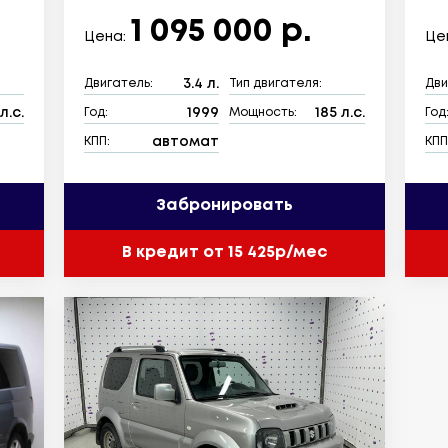
1 095 000 р.
Цена:
Це
3.4 л.
Двигатель:
Тип двигателя:
Дви
л.с.
1999
185 л.с.
Год:
Мощность:
Год
автомат
КПП:
КПП
Забронировать
В кредит от 15 425р/мес