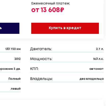
Ежемесячный платеж:
от 13 608₽
ь
Купить в кредит
Двигатель:
133 750 км
2.7 л.
Мощность:
2012
163 л.с.
КПП:
рожник 5 дв.
автомат
Владельцы:
Полный
два владельца
левый