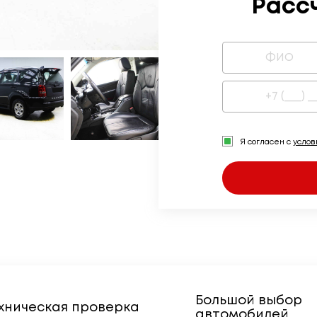
Расс
Я согласен с
усло
Большой выбор
хническая проверка
автомобилей