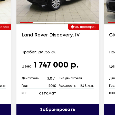
верен
VIN проверен
Land Rover Discovery, IV
Ci
Пробег: 219 766 км.
Про
1 747 000 р.
Цена:
Це
3.0 л.
Двигатель:
Тип двигателя:
Дви
л.с.
2010
245 л.с.
Год:
Мощность:
Год
автомат
КПП:
КПП
Забронировать