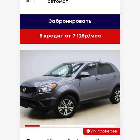
автомат
КПП:
Забронировать
В кредит от 7 128р/мес
VIN проверен