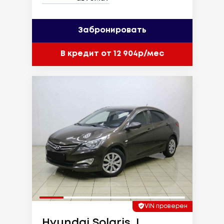
Забронировать
В кредит от 12 904р/мес
VIN проверен
Hyundai Solaris, I