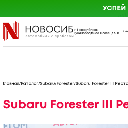
УСПЕЙ
г. Новосибирск,
Еже
Гусинобродское шоссе, д.6, к.1
Главная
/
Каталог
/
Subaru
/
Forester
/
Subaru Forester III Рест
Subaru Forester III 