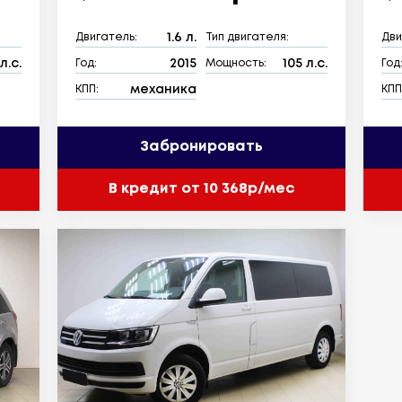
1.6 л.
Двигатель:
Тип двигателя:
Дви
л.с.
2015
105 л.с.
Год:
Мощность:
Год
механика
КПП:
КПП
Забронировать
В кредит от 10 368р/мес