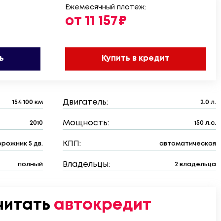
Ежемесячный платеж:
от 11 157₽
ь
Купить в кредит
Двигатель:
154 100 км
2.0 л.
Мощность:
2010
150 л.с.
КПП:
рожник 5 дв.
автоматическая
Владельцы:
полный
2 владельца
читать
автокредит