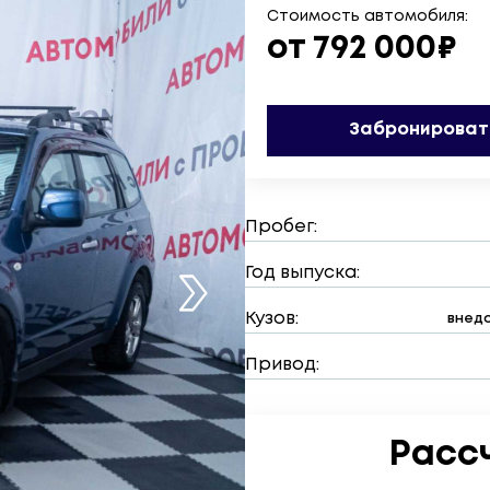
Стоимость автомобиля:
от 792 000₽
Забронироват
Пробег:
Год выпуска:
Кузов:
внедо
Привод:
Расс