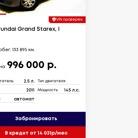
VIN проверен
undai Grand Starex, I
бег: 133 895 км.
996 000 р.
на:
2.5 л.
гатель:
Тип двигателя:
2011
145 л.с.
:
Мощность:
автомат
:
Забронировать
В кредит от 14 031р/мес