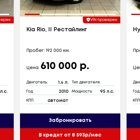
верен
VIN проверен
Kia Rio, II Рестайлинг
Hy
Пробег: 192 000 км.
Про
610 000 р.
Цена:
Це
1.4 л.
Двигатель:
Тип двигателя:
Дви
л.с.
2010
95 л.с.
Год:
Мощность:
Год
автомат
КПП:
КПП
Забронировать
В кредит от 8 593р/мес