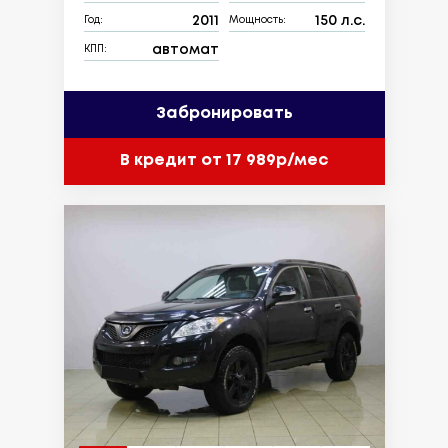
2011
150 л.с.
Год:
Мощность:
автомат
КПП:
Забронировать
В кредит от 17 989р/мес