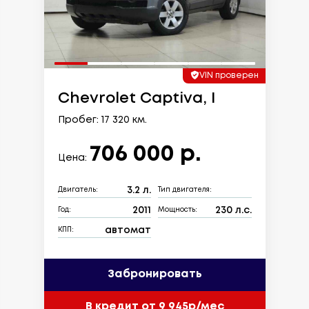
VIN проверен
Chevrolet Captiva, I
Пробег: 17 320 км.
706 000 р.
Цена:
3.2 л.
Двигатель:
Тип двигателя:
2011
230 л.с.
Год:
Мощность:
автомат
КПП:
Забронировать
В кредит от 9 945р/мес