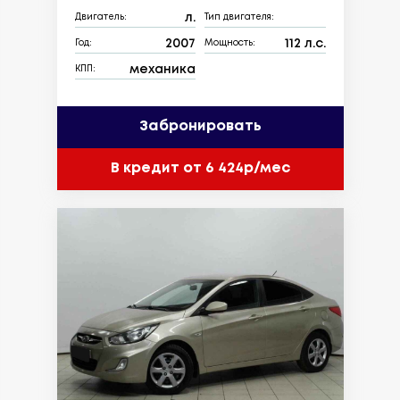
л.
Двигатель:
Тип двигателя:
2007
112 л.с.
Год:
Мощность:
механика
КПП:
Забронировать
В кредит от 6 424р/мес