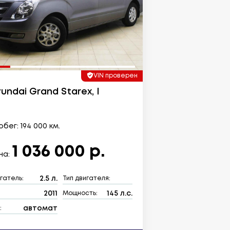
VIN проверен
undai Grand Starex, I
бег: 194 000 км.
1 036 000 р.
на:
2.5 л.
гатель:
Тип двигателя:
2011
145 л.с.
:
Мощность:
автомат
: