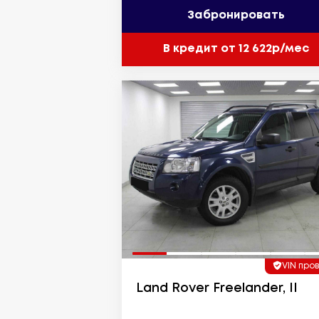
Забронировать
В кредит от 12 622р/мес
VIN про
Land Rover Freelander, II