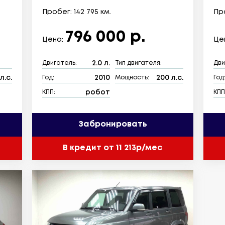
Пробег: 142 795 км.
Про
796 000 р.
Цена:
Це
2.0 л.
Двигатель:
Тип двигателя:
Дви
л.с.
2010
200 л.с.
Год:
Мощность:
Год
робот
КПП:
КПП
Забронировать
В кредит от 11 213р/мес