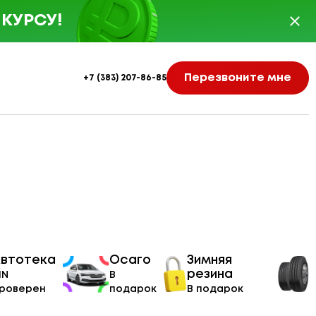
КУРСУ!
Перезвоните мне
+7 (383) 207-86-85
втотека
Осаго
Зимняя
резина
IN
В
роверен
подарок
В подарок