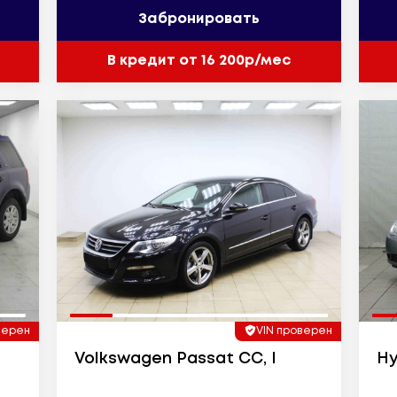
Забронировать
В кредит от 16 200р/мес
верен
VIN проверен
Volkswagen Passat CC, I
Hy