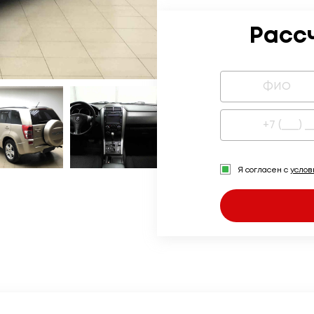
Расс
Я согласен с
усло