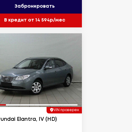
Забронировать
В кредит от 14 594р/мес
VIN проверен
undai Elantra, IV (HD)