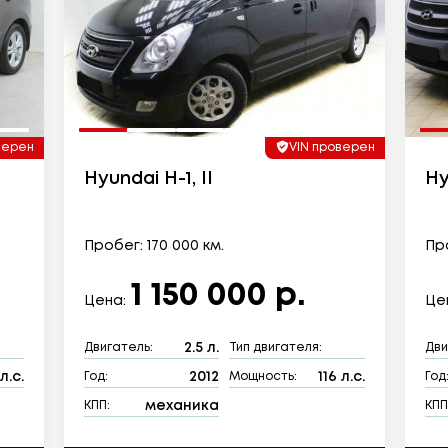
верен
VIN проверен
Hyundai H-1, II
Hy
Пробег: 170 000 км.
Про
1 150 000 р.
Цена:
Це
2.5 л.
Двигатель:
Тип двигателя:
Дви
л.с.
2012
116 л.с.
Год:
Мощность:
Год
механика
КПП:
КПП