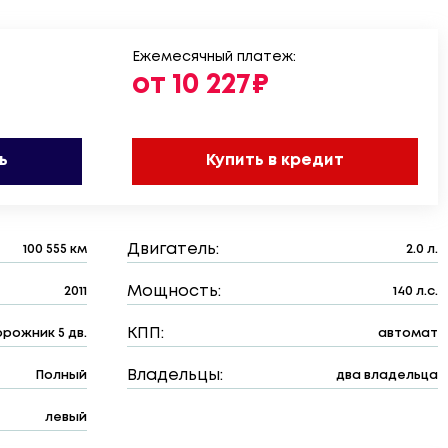
Ежемесячный платеж:
от 10 227₽
ь
Купить в кредит
Двигатель:
100 555 км
2.0 л.
Мощность:
2011
140 л.с.
КПП:
рожник 5 дв.
автомат
Владельцы:
Полный
два владельца
левый