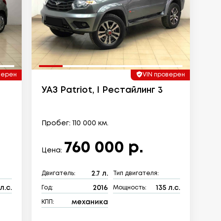
верен
VIN проверен
УАЗ Patriot, I Рестайлинг 3
Пробег: 110 000 км.
760 000 р.
Цена:
2.7 л.
Двигатель:
Тип двигателя:
л.с.
2016
135 л.с.
Год:
Мощность:
механика
КПП: