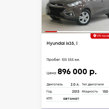
VIN про
Hyundai ix35, I
Пробег: 105 555 км.
896 000 р.
Цена:
2.0 л.
Двигатель:
Тип двигателя:
2013
150 
Год:
Мощность:
автомат
КПП: