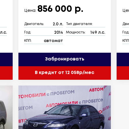
856 000 р.
Цена:
Це
2.0 л.
Двигатель:
Тип двигателя:
Дви
л.с.
2014
149 л.с.
Год:
Мощность:
Год
автомат
КПП:
КПП
Забронировать
В кредит от 12 058р/мес