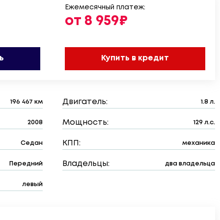
Ежемесячный платеж:
от 8 959₽
ь
Купить в кредит
Двигатель:
196 467 км
1.8 л.
Мощность:
2008
129 л.с.
КПП:
Седан
механика
Владельцы:
Передний
два владельца
левый