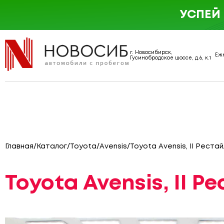
УСПЕЙ
г. Новосибирск,
Еже
Гусинобродское шоссе, д.6, к.1
Главная
/
Каталог
/
Toyota
/
Avensis
/
Toyota Avensis, II Рестай
Toyota Avensis, II Р