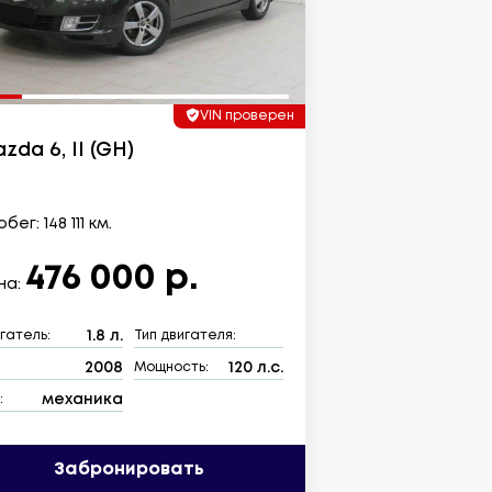
VIN проверен
zda 6, II (GH)
бег: 148 111 км.
476 000 р.
на:
1.8 л.
гатель:
Тип двигателя:
2008
120 л.с.
:
Мощность:
механика
:
Забронировать