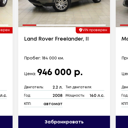
верен
VIN проверен
Land Rover Freelander, II
Ma
Пробег: 184 000 км.
Про
946 000 р.
Цена:
Це
2.2 л.
Двигатель:
Тип двигателя:
Дви
л.с.
2008
160 л.с.
Год:
Мощность:
Год
автомат
КПП:
КПП
Забронировать