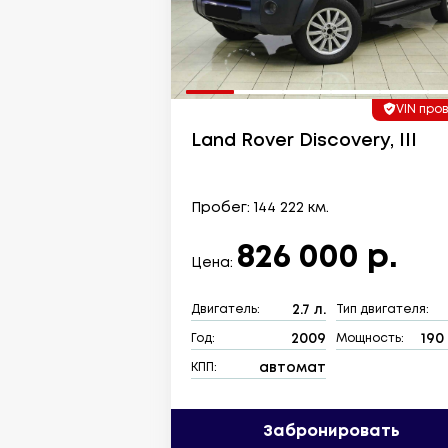
VIN про
Land Rover Discovery, III
Пробег: 144 222 км.
826 000 р.
Цена:
2.7 л.
Двигатель:
Тип двигателя:
2009
190 
Год:
Мощность:
автомат
КПП:
Забронировать