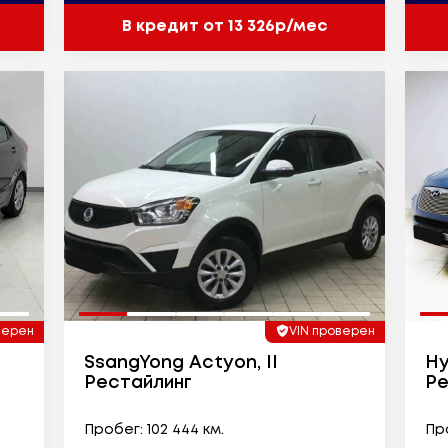
В кредит от 13 326р/мес
верен
VIN проверен
SsangYong Actyon, II
Hy
Рестайлинг
Ре
Пробег: 102 444 км.
Про