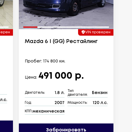
верен
VIN проверен
Mazda 6 I (GG) Рестайлинг
Пробег: 174 800 км.
491 000 р.
Цена:
Тип
1.8 л.
Бензин
Двигатель:
двигателя:
л.с.
2007
120 л.с.
Год:
Мощность:
механическая
КПП:
Забронировать