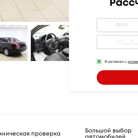
Расс
Я согласен с
усло
Большой выбор
хническая проверка
автомобилей