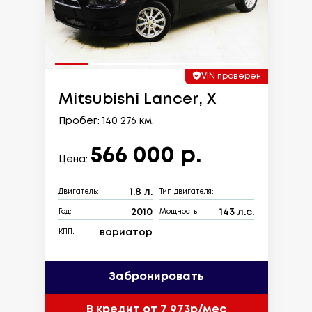
VIN проверен
Mitsubishi Lancer, X
Пробег: 140 276 км.
566 000 р.
Цена:
1.8 л.
Двигатель:
Тип двигателя:
2010
143 л.с.
Год:
Мощность:
вариатор
КПП:
Забронировать
В кредит от 7 973р/мес