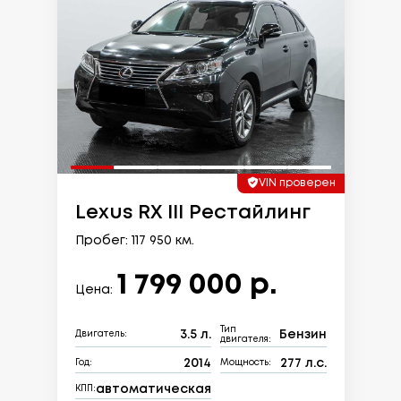
VIN проверен
Lexus RX III Рестайлинг
Пробег: 117 950 км.
1 799 000 р.
Цена:
Тип
3.5 л.
Бензин
Двигатель:
двигателя:
2014
277 л.с.
Год:
Мощность:
автоматическая
КПП: