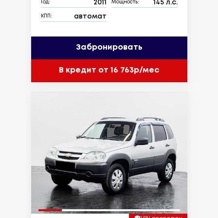
2011
145 л.с.
Год:
Мощность:
автомат
КПП:
Забронировать
В кредит от 16 763р/мес