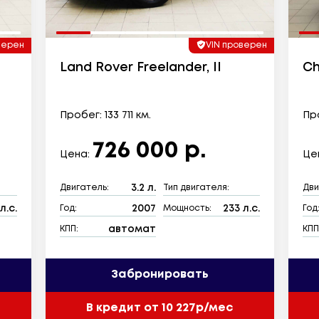
верен
VIN проверен
Land Rover Freelander, II
Ch
Пробег: 133 711 км.
Про
726 000 р.
Цена:
Це
3.2 л.
Двигатель:
Тип двигателя:
Дви
л.с.
2007
233 л.с.
Год:
Мощность:
Год
автомат
КПП:
КПП
Забронировать
В кредит от 10 227р/мес