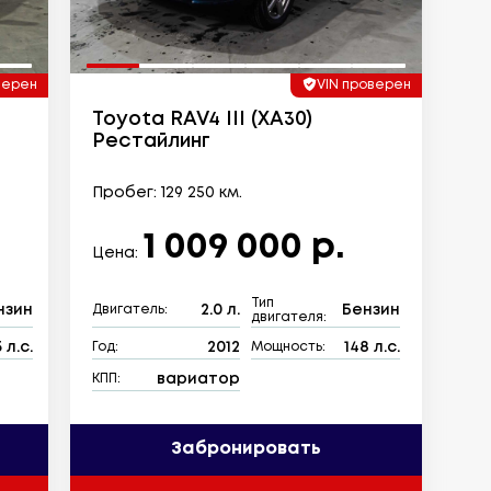
верен
VIN проверен
Toyota RAV4 III (XA30)
Рестайлинг
Пробег: 129 250 км.
1 009 000 р.
Цена:
Тип
нзин
2.0 л.
Бензин
Двигатель:
двигателя:
 л.с.
2012
148 л.с.
Год:
Мощность:
вариатор
КПП:
Забронировать