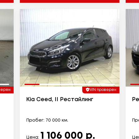
верен
VIN проверен
Kia Ceed, II Рестайлинг
Pe
Пробег: 70 000 км.
Про
1 106 000 р.
Цена:
Це