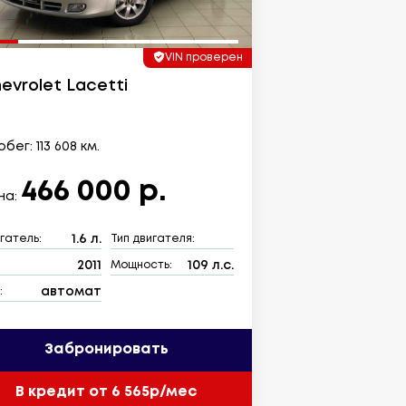
VIN проверен
evrolet Lacetti
бег: 113 608 км.
466 000 р.
на:
1.6 л.
гатель:
Тип двигателя:
2011
109 л.с.
:
Мощность:
автомат
:
Забронировать
В кредит от 6 565р/мес