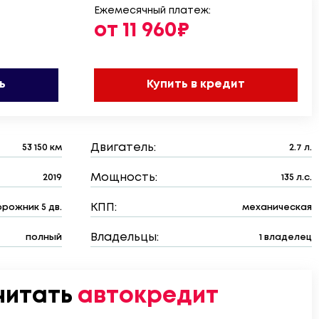
Ежемесячный платеж:
от 11 960₽
ь
Купить в кредит
Двигатель:
53 150 км
2.7 л.
Мощность:
2019
135 л.с.
КПП:
рожник 5 дв.
механическая
Владельцы:
полный
1 владелец
читать
автокредит