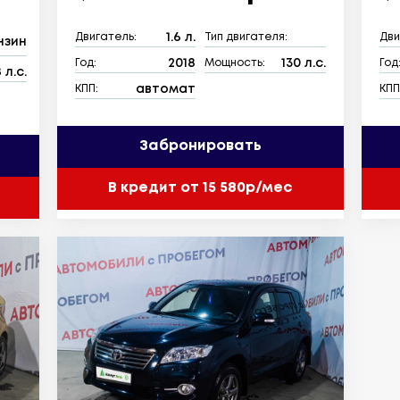
1.6 л.
Двигатель:
Тип двигателя:
Дви
нзин
2018
130 л.с.
Год:
Мощность:
Год
 л.с.
автомат
КПП:
КПП
Забронировать
В кредит от 15 580р/мес