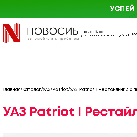
УСПЕЙ
г. Новосибирск,
Еже
Гусинобродское шоссе, д.6, к.1
Главная
/
Каталог
/
УАЗ
/
Patriot
/
УАЗ Patriot I Рестайлинг 3 с 
УАЗ Patriot I Рестай