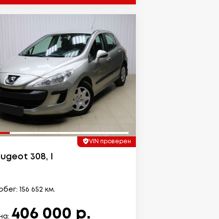
VIN проверен
ugeot 308, I
бег: 156 652 км.
406 000 р.
на: