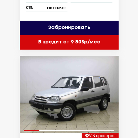
автомат
КПП:
Забронировать
В кредит от 9 805р/мес
VIN проверен