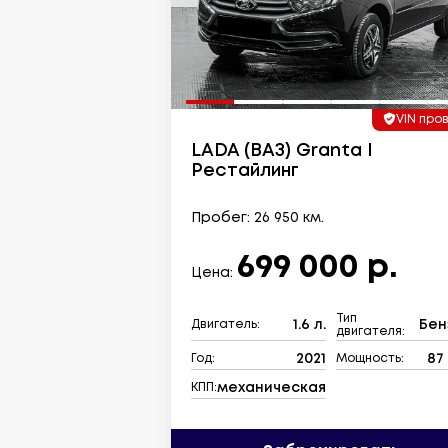
VIN про
LADA (ВАЗ) Granta I
Рестайлинг
Пробег: 26 950 км.
699 000 р.
Цена:
Тип
1.6 л.
Бен
Двигатель:
двигателя:
2021
87 
Год:
Мощность:
механическая
КПП: