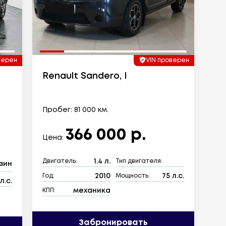
верен
VIN проверен
Renault Sandero, I
Пробег: 81 000 км.
366 000 р.
Цена:
1.4 л.
Двигатель:
Тип двигателя:
зин
2010
75 л.с.
Год:
Мощность:
л.с.
механика
КПП:
Забронировать