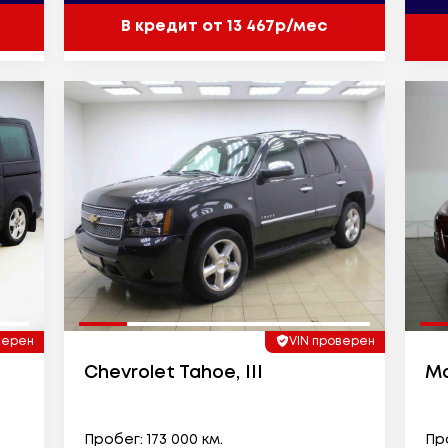
В кредит от 13 467р/мес
верен
VIN проверен
Chevrolet Tahoe, III
Ma
Пробег: 173 000 км.
Про