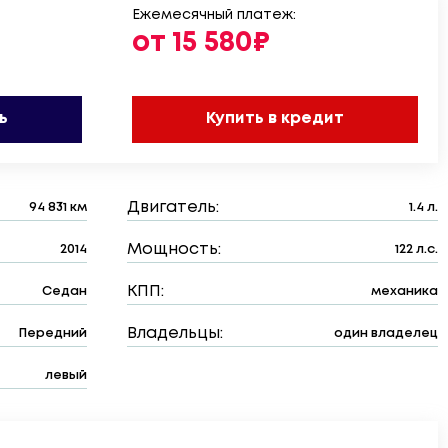
Ежемесячный платеж:
от 15 580₽
ь
Купить в кредит
Двигатель:
94 831 км
1.4 л.
Мощность:
2014
122 л.с.
КПП:
Седан
механика
Владельцы:
Передний
один владелец
левый