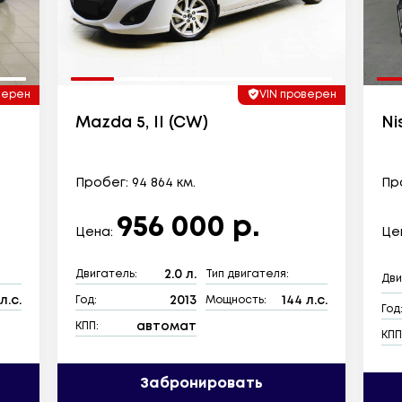
верен
VIN проверен
Mazda 5, II (CW)
Ni
Пробег: 94 864 км.
Про
956 000 р.
Цена:
Це
2.0 л.
Двигатель:
Тип двигателя:
Дви
л.с.
2013
144 л.с.
Год:
Мощность:
Год
автомат
КПП:
КПП
Забронировать