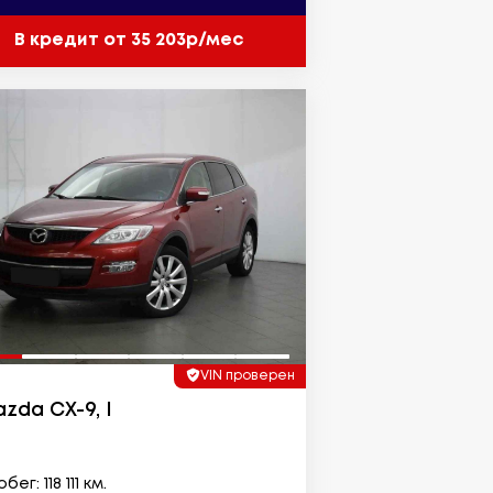
В кредит от 35 203р/мес
VIN проверен
zda CX-9, I
бег: 118 111 км.