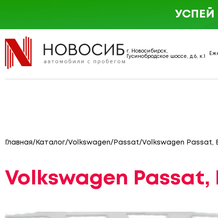
УСПЕЙ
г. Новосибирск,
Еже
Гусинобродское шоссе, д.6, к.1
Главная
/
Каталог
/
Volkswagen
/
Passat
/
Volkswagen Passat, 
Volkswagen Passat, 