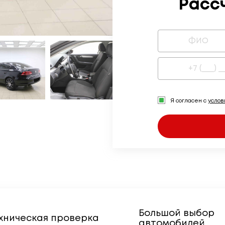
Расс
Я согласен с
усло
Большой выбор
хническая проверка
автомобилей