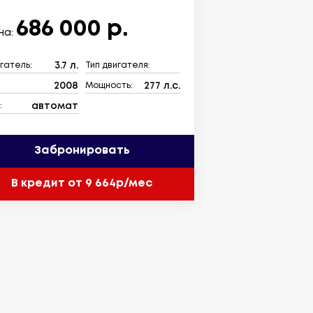
686 000 р.
на:
3.7 л.
гатель:
Тип двигателя:
2008
277 л.с.
:
Мощность:
автомат
:
Забронировать
В кредит от 9 664р/мес