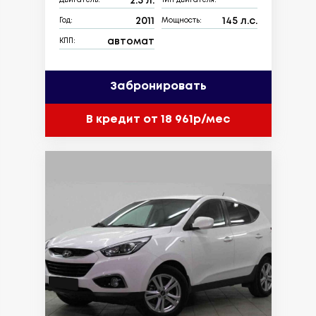
2.5 л.
Двигатель:
Тип двигателя:
2011
145 л.с.
Год:
Мощность:
автомат
КПП:
Забронировать
В кредит от 18 961р/мес