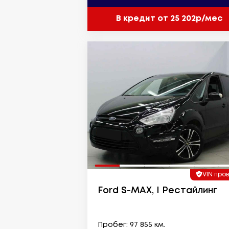
В кредит от 25 202р/мес
VIN про
Ford S-MAX, I Рестайлинг
Пробег: 97 855 км.