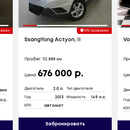
верен
VIN проверен
SsangYong Actyon, II
Vo
Пробег: 112 888 км.
Про
676 000 р.
Цена:
Це
2.0 л.
Двигатель:
Тип двигателя:
зин
Дви
2013
149 л.с.
Год:
Мощность:
л.с.
Год
автомат
КПП:
КПП
Забронировать