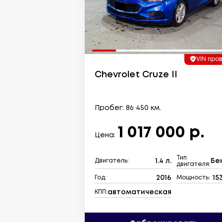
VIN про
Chevrolet Cruze II
Пробег: 86 450 км.
1 017 000 р.
Цена:
Тип
1.4 л.
Бе
Двигатель:
двигателя:
2016
153
Год:
Мощность:
автоматическая
КПП: