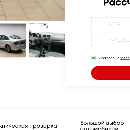
Расс
Я согласен с
усло
Большой выбор
хническая проверка
автомобилей