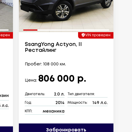
верен
VIN проверен
SsangYong Actyon, II
Рестайлинг
Пробег: 108 000 км.
806 000 р.
Цена:
2.0 л.
Двигатель:
Тип двигателя:
нзин
2014
149 л.с.
Год:
Мощность:
 л.с.
механика
КПП:
Забронировать