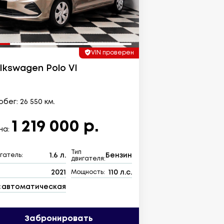
VIN проверен
lkswagen Polo VI
бег: 26 550 км.
1 219 000 р.
на:
Тип
1.6 л.
Бензин
гатель:
двигателя:
2021
110 л.с.
:
Мощность:
автоматическая
:
Забронировать