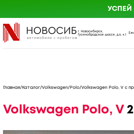
УСПЕЙ
г. Новосибирск,
Еже
Гусинобродское шоссе, д.6, к.1
Главная
/
Каталог
/
Volkswagen
/
Polo
/
Volkswagen Polo, V с п
Volkswagen Polo, V
2