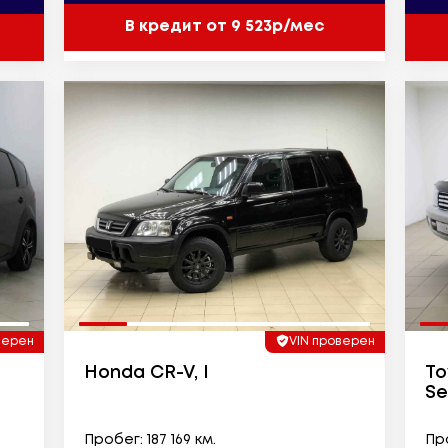
В кредит от 9 523р/мес
верен
VIN проверен
Honda CR-V, I
To
Se
Пробег: 187 169 км.
Про