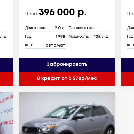
396 000 р.
Цена:
Це
2.0 л.
Двигатель:
Тип двигателя:
Дви
л.с.
1998
128 л.с.
Год:
Мощность:
Год
автомат
КПП:
КПП
Забронировать
В кредит от 5 578р/мес