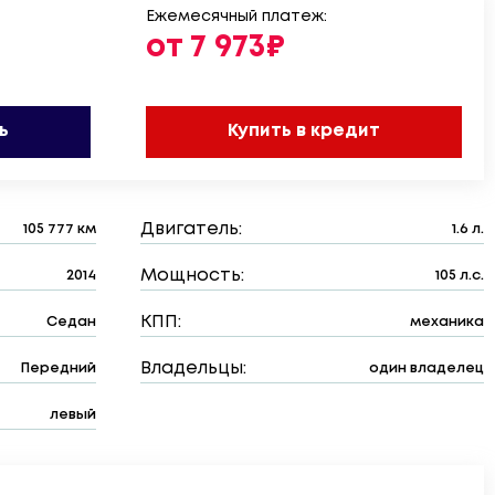
Ежемесячный платеж:
от 7 973₽
ь
Купить в кредит
Двигатель:
105 777 км
1.6 л.
Мощность:
2014
105 л.с.
КПП:
Седан
механика
Владельцы:
Передний
один владелец
левый