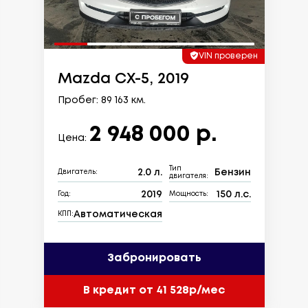
VIN проверен
Mazda CX-5, 2019
Пробег: 89 163 км.
2 948 000 р.
Цена:
Тип
2.0 л.
Бензин
Двигатель:
двигателя:
2019
150 л.с.
Год:
Мощность:
Автоматическая
КПП:
Забронировать
В кредит от 41 528р/мес