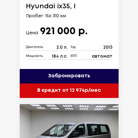
Hyundai ix35, I
Пробег: 156 310 км.
921 000 р.
Цена:
2.0 л.
2013
Двигатель:
Год:
184 л.с.
автомат
Мощность:
КПП:
Забронировать
В кредит от 12 974р/мес