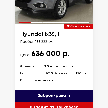
VIN проверен
Hyundai ix35, I
Пробег: 188 222 км.
636 000 р.
Цена:
2.0 л.
Двигатель:
Тип двигателя:
2010
150 л.с.
Год:
Мощность:
механика
КПП:
Забронировать
В кредит от 8 959р/мес