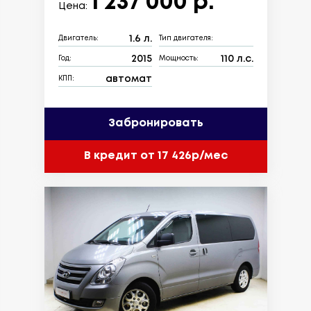
1 237 000 р.
Цена:
1.6 л.
Двигатель:
Тип двигателя:
2015
110 л.с.
Год:
Мощность:
автомат
КПП:
Забронировать
В кредит от 17 426р/мес