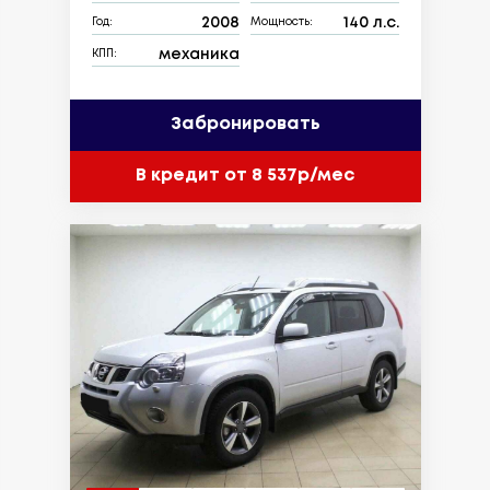
2008
140 л.с.
Год:
Мощность:
механика
КПП:
Забронировать
В кредит от 8 537р/мес