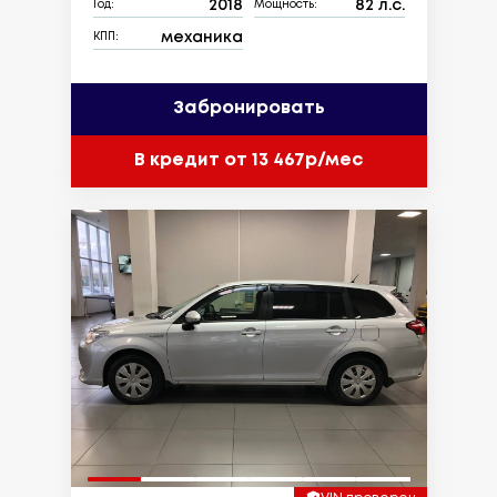
2018
82 л.с.
Год:
Мощность:
механика
КПП:
Забронировать
В кредит от 13 467р/мес