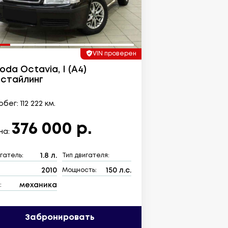
VIN проверен
oda Octavia, I (A4)
стайлинг
бег: 112 222 км.
376 000 р.
на:
1.8 л.
гатель:
Тип двигателя:
2010
150 л.с.
:
Мощность:
механика
:
Забронировать