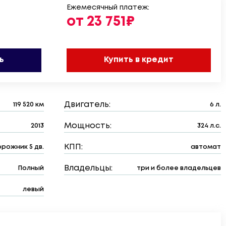
Ежемесячный платеж:
от 23 751₽
ь
Купить в кредит
Двигатель:
119 520 км
6 л.
Мощность:
2013
324 л.с.
КПП:
рожник 5 дв.
автомат
Владельцы:
Полный
три и более владельцев
левый