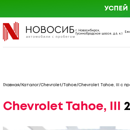
УСПЕЙ
г. Новосибирск,
Еже
Гусинобродское шоссе, д.6, к.1
Главная
/
Каталог
/
Chevrolet
/
Tahoe
/
Chevrolet Tahoe, III с п
Chevrolet Tahoe, III
2