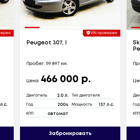
верен
VIN проверен
Peugeot 307, I
Sk
Ре
Пробег: 119 897 км.
Про
466 000 р.
Цена:
Це
2.0 л.
Двигатель:
Тип двигателя:
Дви
л.с.
2004
137 л.с.
Год:
Мощность:
Год
автомат
КПП:
КПП
Забронировать