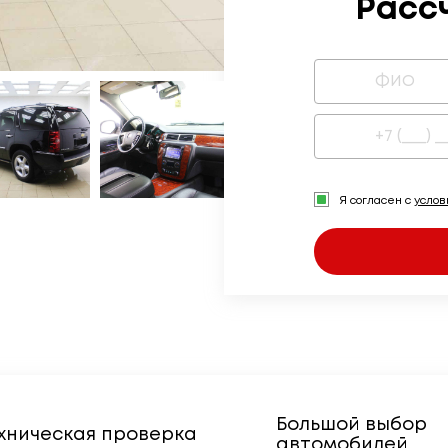
Расс
Я согласен с
усло
Большой выбор
хническая проверка
автомобилей