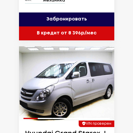
механика
КПП:
Забронировать
В кредит от 8 396р/мес
VIN проверен