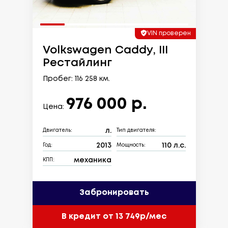
VIN проверен
Volkswagen Caddy, III
Рестайлинг
Пробег: 116 258 км.
976 000 р.
Цена:
л.
Двигатель:
Тип двигателя:
2013
110 л.с.
Год:
Мощность:
механика
КПП:
Забронировать
В кредит от 13 749р/мес