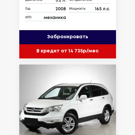
3.2 л.
Двигатель:
Тип двигателя:
2008
165 л.с.
Год:
Мощность:
механика
КПП:
Забронировать
В кредит от 14 735р/мес