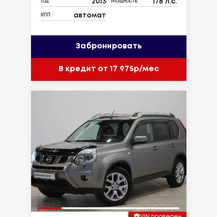
2013
178 л.с.
Год:
Мощность:
автомат
КПП:
Забронировать
В кредит от 17 975р/мес
VIN проверен