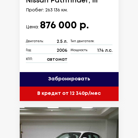
Nissan Pathfinder, III
Пробег: 263 136 км.
876 000 р.
Цена:
2.5 л.
Двигатель:
Тип двигателя:
2006
174 л.с.
Год:
Мощность:
автомат
КПП:
Забронировать
В кредит от 12 340р/мес