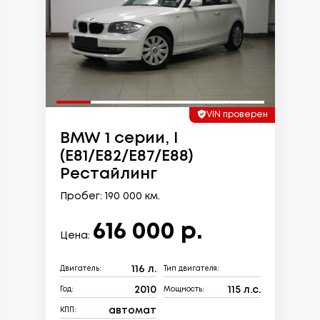
VIN проверен
BMW 1 серии, I
(E81/E82/E87/E88)
Рестайлинг
Пробег: 190 000 км.
616 000 р.
Цена:
116 л.
Двигатель:
Тип двигателя:
2010
115 л.с.
Год:
Мощность:
автомат
КПП: