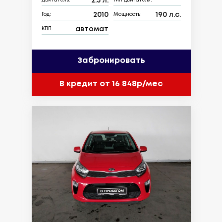
2.5 л.
Двигатель:
Тип двигателя:
2010
190 л.с.
Год:
Мощность:
автомат
КПП:
Забронировать
В кредит от 16 848р/мес