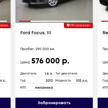
верен
VIN проверен
Ford Focus, III
Re
Пробег: 290 000 км.
Про
576 000 р.
Цена:
Це
1.6 л.
Двигатель:
Тип двигателя:
Дви
л.с.
2012
105 л.с.
Год:
Мощность:
Год
механика
КПП:
КПП
Забронировать