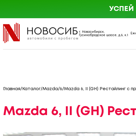
УСПЕЙ
г. Новосибирск,
Еже
Гусинобродское шоссе, д.6, к.1
Главная
/
Каталог
/
Mazda
/
6
/
Mazda 6, II (GH) Рестайлинг с п
Mazda 6, II (GH) Ре