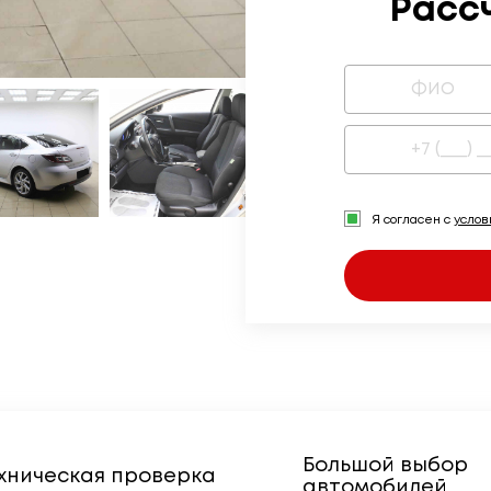
Расс
Я согласен с
усло
Большой выбор
хническая проверка
автомобилей