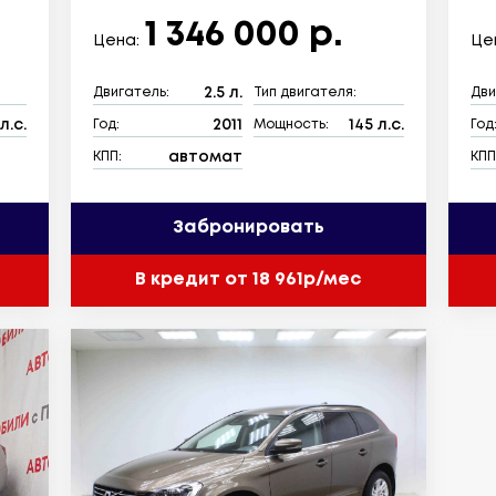
1 346 000 р.
Цена:
Це
2.5 л.
Двигатель:
Тип двигателя:
Дви
л.с.
2011
145 л.с.
Год:
Мощность:
Год
автомат
КПП:
КПП
Забронировать
В кредит от 18 961р/мес