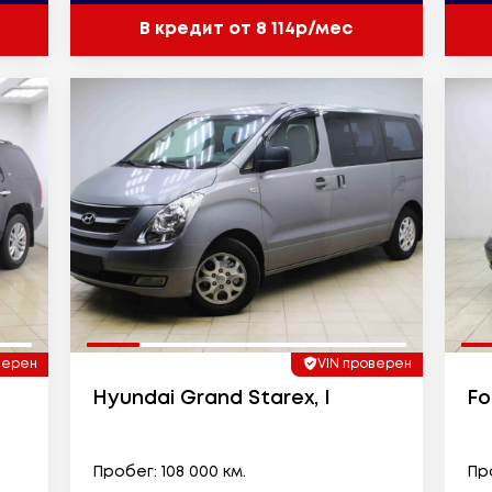
В кредит от 8 114р/мес
верен
VIN проверен
Hyundai Grand Starex, I
Fo
Пробег: 108 000 км.
Про