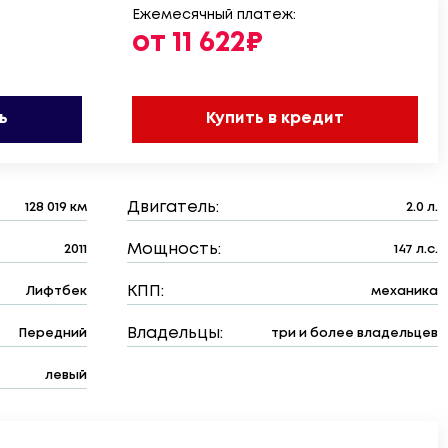
Ежемесячный платеж:
от 11 622₽
ь
Купить в кредит
Двигатель:
128 019 км
2.0 л.
Мощность:
2011
147 л.с.
КПП:
Лифтбек
механика
Владельцы:
Передний
три и более владельцев
левый