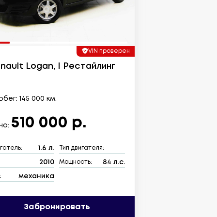
VIN проверен
nault Logan, I Рестайлинг
бег: 145 000 км.
510 000 р.
на:
1.6 л.
гатель:
Тип двигателя:
2010
84 л.с.
:
Мощность:
механика
:
Забронировать