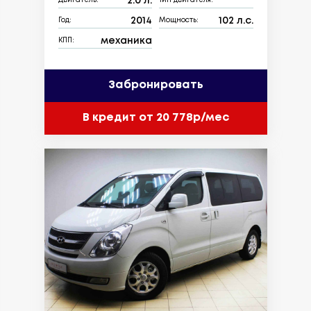
2.0 л.
Двигатель:
Тип двигателя:
2014
102 л.с.
Год:
Мощность:
механика
КПП:
Забронировать
В кредит от 20 778р/мес