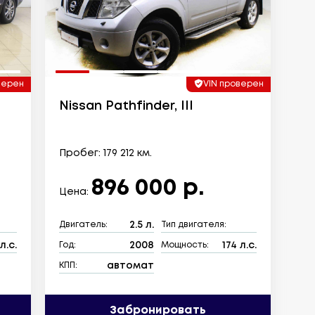
верен
VIN проверен
Nissan Pathfinder, III
Пробег: 179 212 км.
896 000 р.
Цена:
2.5 л.
Двигатель:
Тип двигателя:
л.с.
2008
174 л.с.
Год:
Мощность:
автомат
КПП:
Забронировать