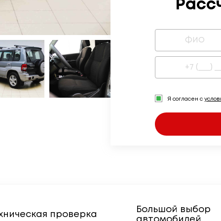
Расс
Я согласен с
усло
Большой выбор
хническая проверка
автомобилей