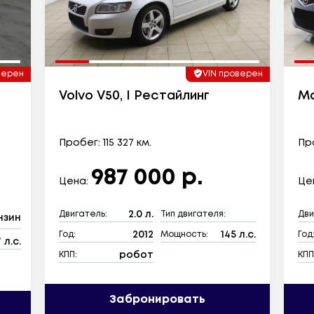
верен
VIN проверен
Volvo V50, I Рестайлинг
Ma
Пробег: 115 327 км.
Про
987 000 р.
Цена:
Це
2.0 л.
Двигатель:
Тип двигателя:
Дви
нзин
2012
145 л.с.
Год:
Мощность:
Год
7 л.с.
робот
КПП:
КПП
Забронировать