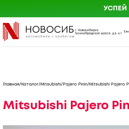
УСПЕЙ
г. Новосибирск,
Еже
Гусинобродское шоссе, д.6, к.1
Главная
/
Каталог
/
Mitsubishi
/
Pajero Pinin
/
Mitsubishi Pajero 
Mitsubishi Pajero Pi