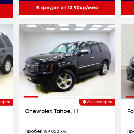
В кредит от 13 904р/мес
верен
VIN проверен
Chevrolet Tahoe, III
Fo
Пробег: 189 000 км.
Про