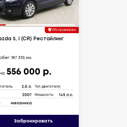
VIN проверен
zda 5, I (CR) Рестайлинг
бег: 187 335 км.
556 000 р.
на:
2.0 л.
гатель:
Тип двигателя:
2007
145 л.с.
:
Мощность:
механика
:
Забронировать