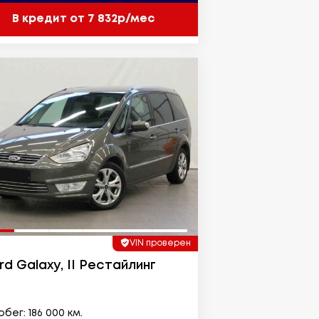
В кредит от 7 832р/мес
VIN проверен
rd Galaxy, II Рестайлинг
бег: 186 000 км.