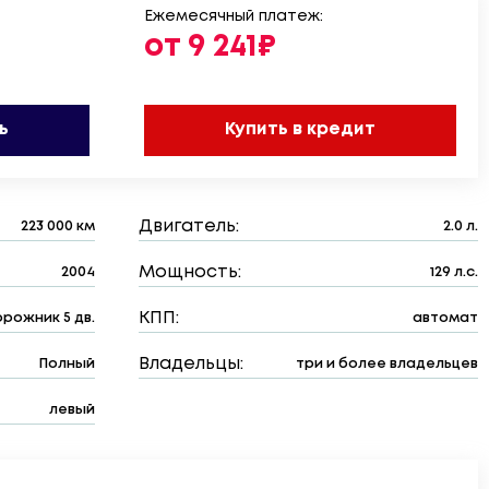
Ежемесячный платеж:
от 9 241₽
ь
Купить в кредит
Двигатель:
223 000 км
2.0 л.
Мощность:
2004
129 л.с.
КПП:
рожник 5 дв.
автомат
Владельцы:
Полный
три и более владельцев
левый