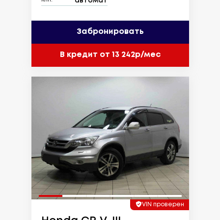
автомат
КПП:
Забронировать
В кредит от 13 242р/мес
VIN проверен