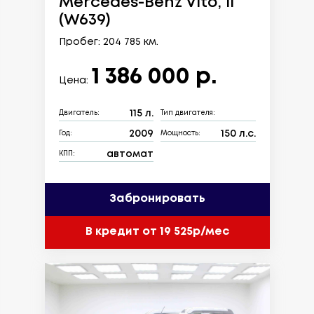
Mercedes-Benz Vito, II
(W639)
Пробег: 204 785 км.
1 386 000 р.
Цена:
115 л.
Двигатель:
Тип двигателя:
2009
150 л.с.
Год:
Мощность:
автомат
КПП:
Забронировать
В кредит от 19 525р/мес