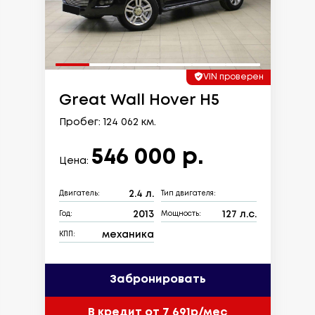
VIN проверен
Great Wall Hover H5
Пробег: 124 062 км.
546 000 р.
Цена:
2.4 л.
Двигатель:
Тип двигателя:
2013
127 л.с.
Год:
Мощность:
механика
КПП:
Забронировать
В кредит от 7 691р/мес