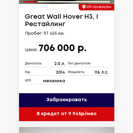
VIN проверен
Great Wall Hover H3, I
Рестайлинг
Пробег: 117 455 км.
706 000 р.
Цена:
2.0 л.
Двигатель:
Тип двигателя:
2014
116 л.с.
Год:
Мощность:
механика
КПП:
Забронировать
В кредит от 9 945р/мес