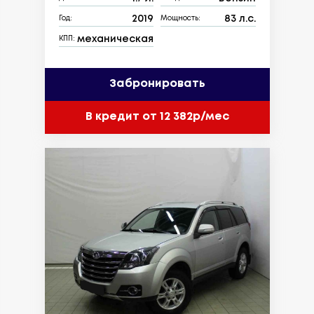
2019
83 л.с.
Год:
Мощность:
механическая
КПП:
Забронировать
В кредит от 12 382р/мес