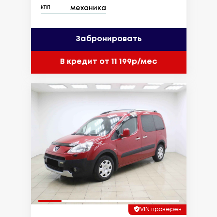
механика
КПП:
Забронировать
В кредит от 11 199р/мес
VIN проверен