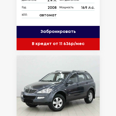
2.4 л.
Двигатель:
Тип двигателя:
2008
169 л.с.
Год:
Мощность:
автомат
КПП:
Забронировать
В кредит от 11 636р/мес