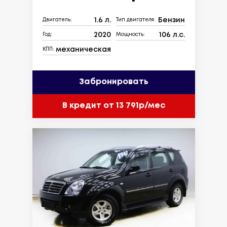
1.6 л.
Бензин
Двигатель:
Тип двигателя:
2020
106 л.с.
Год:
Мощность:
механическая
КПП:
Забронировать
В кредит от 13 791р/мес