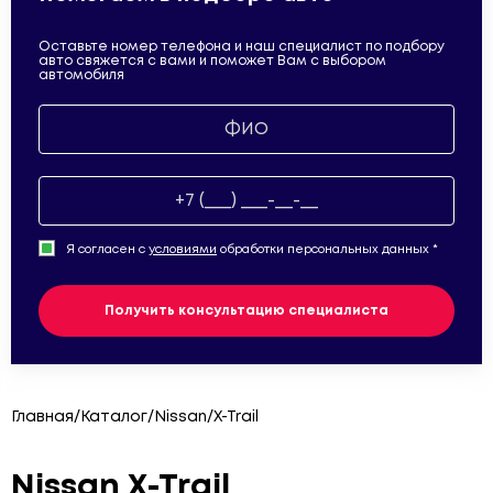
Skoda
(61)
Smart
(3)
SsangYong
(136)
Оставьте номер телефона и наш специалист по подбору
авто свяжется с вами и поможет Вам с выбором
автомобиля
Subaru
(54)
Suzuki
(81)
Toyota
(89)
Volkswagen
(311)
Volvo
(79)
ГАЗ
(2)
Москвич
Я согласен с
(2)
условиями
обработки персональных данных *
УАЗ
(35)
Получить консультацию специалиста
Главная
/
Каталог
/
Nissan
/
X-Trail
Nissan X-Trail