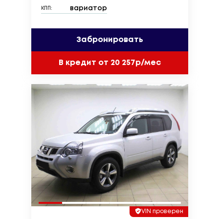
вариатор
КПП:
Забронировать
В кредит от 20 257р/мес
VIN проверен