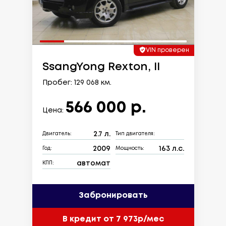
VIN проверен
SsangYong Rexton, II
Пробег: 129 068 км.
566 000 р.
Цена:
2.7 л.
Двигатель:
Тип двигателя:
2009
163 л.с.
Год:
Мощность:
автомат
КПП:
Забронировать
В кредит от 7 973р/мес