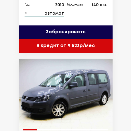
2010
140 л.с.
Год:
Мощность:
автомат
КПП:
Забронировать
В кредит от 9 523р/мес