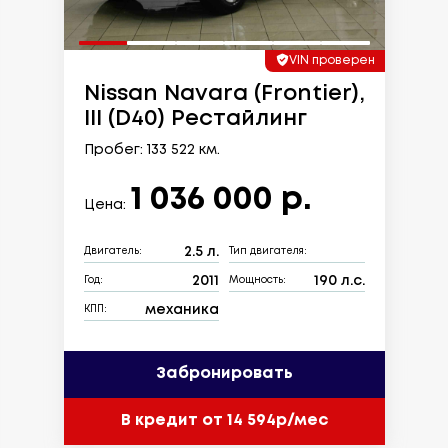
VIN проверен
Nissan Navara (Frontier),
III (D40) Рестайлинг
Пробег: 133 522 км.
1 036 000 р.
Цена:
2.5 л.
Двигатель:
Тип двигателя:
2011
190 л.с.
Год:
Мощность:
механика
КПП:
Забронировать
В кредит от 14 594р/мес