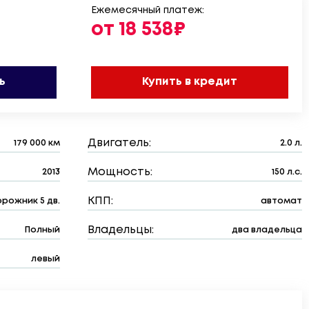
Ежемесячный платеж:
от 18 538₽
ь
Купить в кредит
Двигатель:
179 000 км
2.0 л.
Мощность:
2013
150 л.с.
КПП:
рожник 5 дв.
автомат
Владельцы:
Полный
два владельца
левый