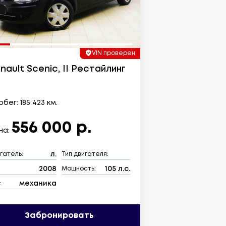
VIN проверен
nault Scenic, II Рестайлинг
бег: 185 423 км.
556 000 р.
на:
л.
гатель:
Тип двигателя:
2008
105 л.с.
:
Мощность:
механика
:
Забронировать