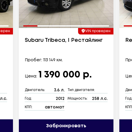
верен
VIN проверен
Subaru Tribeca, I Рестайлинг
Re
Пробег: 113 149 км.
Про
1 390 000 р.
Цена:
Це
3.6 л.
Двигатель:
Тип двигателя:
Дви
л.с.
2012
258 л.с.
Год:
Мощность:
Год
автомат
КПП:
КПП
Забронировать