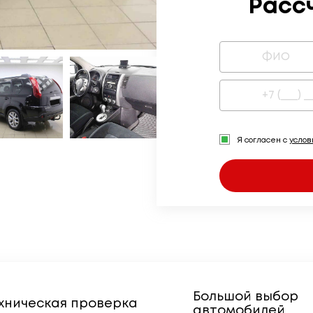
Расс
Я согласен с
усло
Большой выбор
хническая проверка
автомобилей