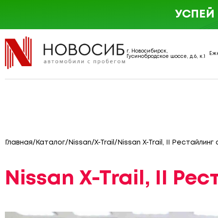
УСПЕЙ
г. Новосибирск,
Еже
Гусинобродское шоссе, д.6, к.1
Главная
/
Каталог
/
Nissan
/
X-Trail
/
Nissan X-Trail, II Рестайлин
Nissan X-Trail, II Ре