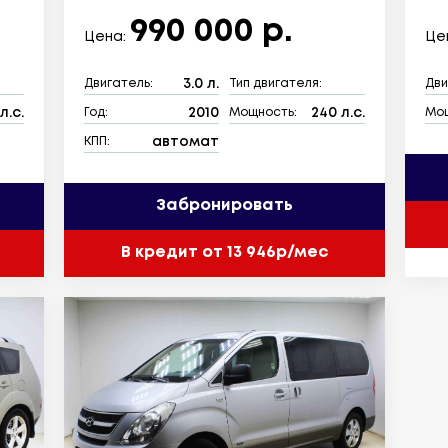
990 000 р.
Цена:
Це
3.0 л.
Двигатель:
Тип двигателя:
Дви
л.с.
2010
240 л.с.
Год:
Мощность:
Мощ
автомат
КПП:
Забронировать
В кредит от 13 946р/мес