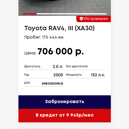
VIN проверен
Toyota RAV4, III (XA30)
Пробег: 175 444 км.
706 000 р.
Цена:
2.0 л.
Двигатель:
Тип двигателя:
2005
152 л.с.
Год:
Мощность:
механика
КПП:
Забронировать
В кредит от 9 945р/мес