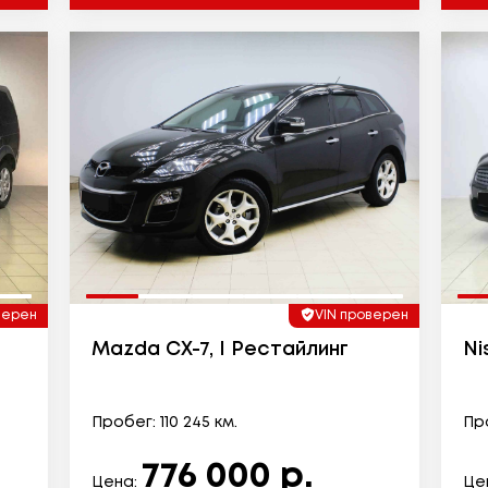
верен
VIN проверен
Mazda CX-7, I Рестайлинг
Ni
Пробег: 110 245 км.
Про
776 000 р.
Цена:
Це