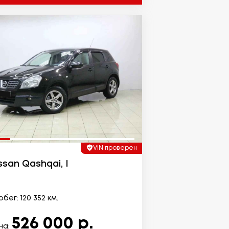
VIN проверен
ssan Qashqai, I
бег: 120 352 км.
526 000 р.
на: