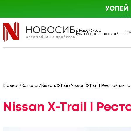
УСПЕЙ
г. Новосибирск,
Еже
Гусинобродское шоссе, д.6, к.1
Главная
/
Каталог
/
Nissan
/
X-Trail
/
Nissan X-Trail I Рестайлинг 
Nissan X-Trail I Рес