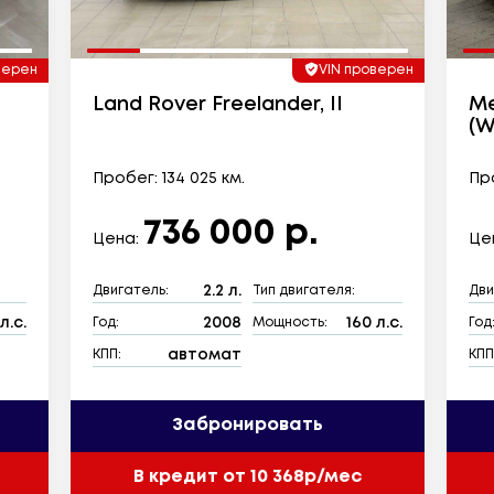
верен
VIN проверен
Land Rover Freelander, II
Me
(W
Пробег: 134 025 км.
Про
736 000 р.
Цена:
Це
2.2 л.
Двигатель:
Тип двигателя:
Дви
л.с.
2008
160 л.с.
Год:
Мощность:
Год
автомат
КПП:
КПП
Забронировать
В кредит от 10 368р/мес