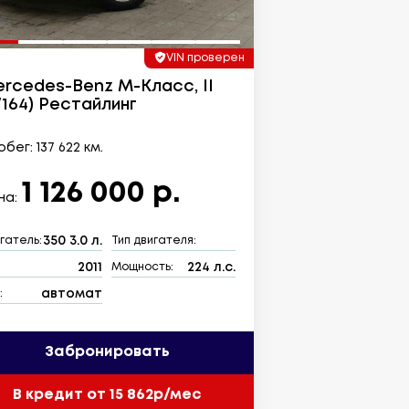
VIN проверен
rcedes-Benz M-Класс, II
164) Рестайлинг
бег: 137 622 км.
1 126 000 р.
на:
350 3.0 л.
гатель:
Тип двигателя:
2011
224 л.с.
:
Мощность:
автомат
:
Забронировать
В кредит от 15 862р/мес