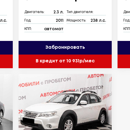
2.3 л.
Двигатель:
Тип двигателя:
Дви
л.с.
2011
238 л.с.
Год:
Мощность:
Год
автомат
КПП:
КПП
Забронировать
В кредит от 10 931р/мес