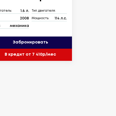
1.6 л.
гатель:
Тип двигателя:
2008
114 л.с.
:
Мощность:
механика
:
Забронировать
В кредит от 7 410р/мес