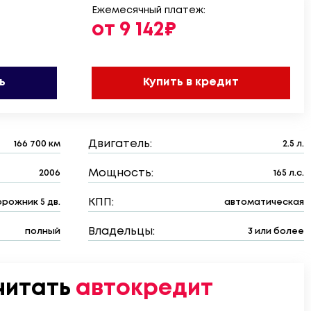
Ежемесячный платеж:
от 9 142₽
ь
Купить в кредит
Двигатель:
166 700 км
2.5 л.
Мощность:
2006
165 л.с.
КПП:
рожник 5 дв.
автоматическая
Владельцы:
полный
3 или более
читать
автокредит