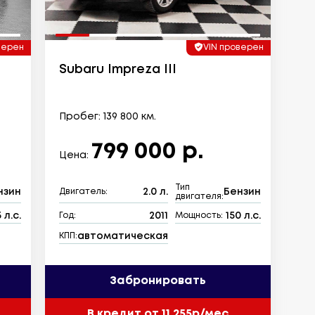
верен
VIN проверен
Subaru Impreza III
Пробег: 139 800 км.
799 000 р.
Цена:
Тип
нзин
2.0 л.
Бензин
Двигатель:
двигателя:
 л.с.
2011
150 л.с.
Год:
Мощность:
автоматическая
КПП:
Забронировать
В кредит от 11 255р/мес