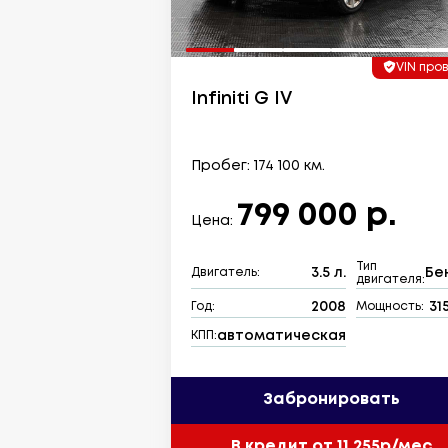
VIN про
Infiniti G IV
Пробег: 174 100 км.
799 000 р.
Цена:
Тип
3.5 л.
Бе
Двигатель:
двигателя:
2008
315
Год:
Мощность:
автоматическая
КПП:
Забронировать
В кредит от 11 255р/мес