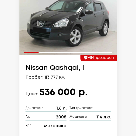
VIN проверен
Nissan Qashqai, I
Пробег: 113 777 км.
536 000 р.
Цена:
1.6 л.
Двигатель:
Тип двигателя:
2008
114 л.с.
Год:
Мощность:
механика
КПП: