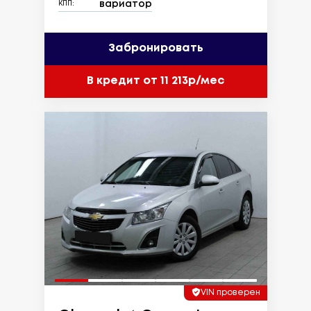
вариатор
КПП:
Забронировать
В кредит от 11 213р/мес
VIN проверен