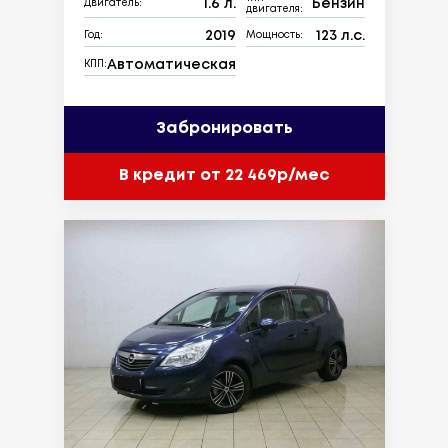
1.6 л.
Бензин
Двигатель:
двигателя:
2019
123 л.с.
Год:
Мощность:
Автоматическая
КПП:
Забронировать
В кредит от 22 469р/мес