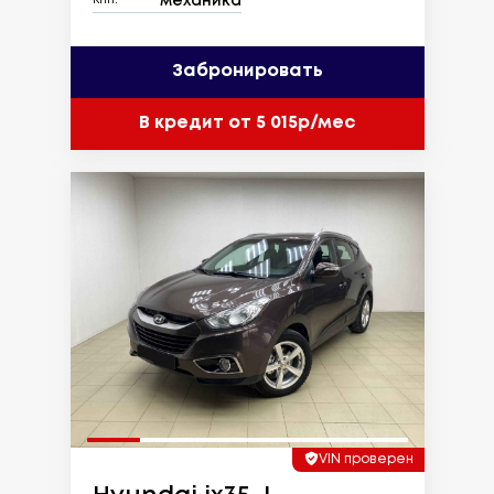
механика
КПП:
Забронировать
В кредит от 5 015р/мес
VIN проверен