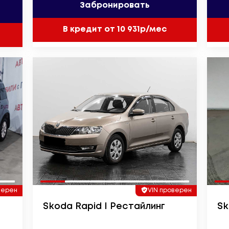
Забронировать
В кредит от 10 931р/мес
верен
VIN проверен
Skoda Rapid I Рестайлинг
Sk