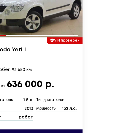
VIN проверен
oda Yeti, I
бег: 93 650 км.
636 000 р.
на:
1.8 л.
гатель:
Тип двигателя:
2013
152 л.с.
:
Мощность:
робот
: