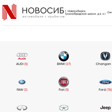
г. Новосибирск,
Еже
Гусинобродское шоссе, д.6, к.1
AUDI
(5)
BMW
(27)
Changan
FAW
(3)
Fiat
(5)
Ford
(78