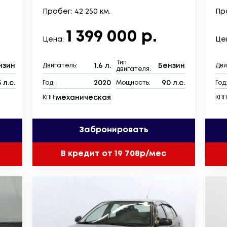
Пробег: 42 250 км.
Про
1 399 000 р.
Цена:
Це
Тип
нзин
1.6 л.
Бензин
Двигатель:
Дви
двигателя:
 л.с.
2020
90 л.с.
Год:
Мощность:
Год
механическая
КПП:
КПП
Забронировать
В кредит от 19 708р/мес