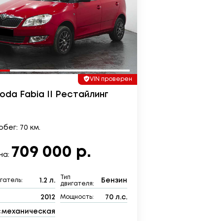
VIN проверен
oda Fabia II Рестайлинг
бег: 70 км.
709 000 р.
на:
Тип
1.2 л.
Бензин
гатель:
двигателя:
2012
70 л.с.
:
Мощность:
механическая
: