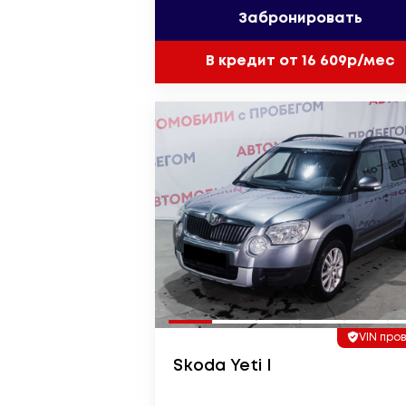
Забронировать
В кредит от 16 609р/мес
VIN про
Skoda Yeti I