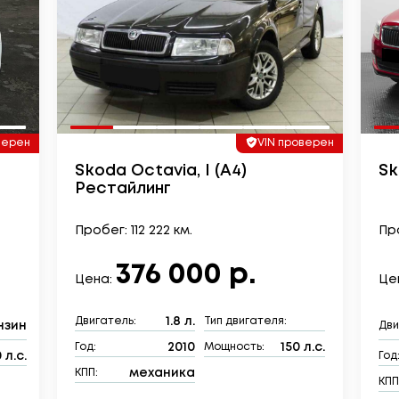
верен
VIN проверен
Skoda Octavia, I (A4)
Sk
Рестайлинг
Пробег: 112 222 км.
Про
376 000 р.
Цена:
Це
1.8 л.
Двигатель:
Тип двигателя:
нзин
Дви
2010
150 л.с.
Год:
Мощность:
0 л.с.
Год
механика
КПП:
КПП