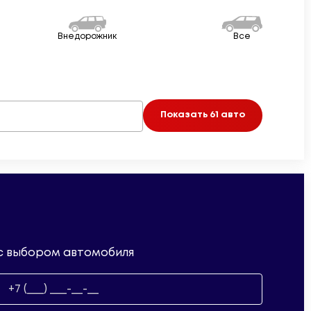
Внедорожник
Все
Показать
61
авто
 с выбором автомобиля