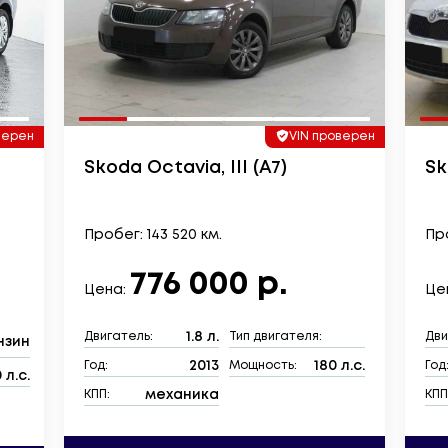
верен
VIN проверен
Skoda Octavia, III (A7)
Sk
Пробег: 143 520 км.
Про
776 000 р.
Цена:
Це
1.8 л.
Двигатель:
Тип двигателя:
Дви
нзин
2013
180 л.с.
Год:
Мощность:
Год
0 л.с.
механика
КПП:
КПП