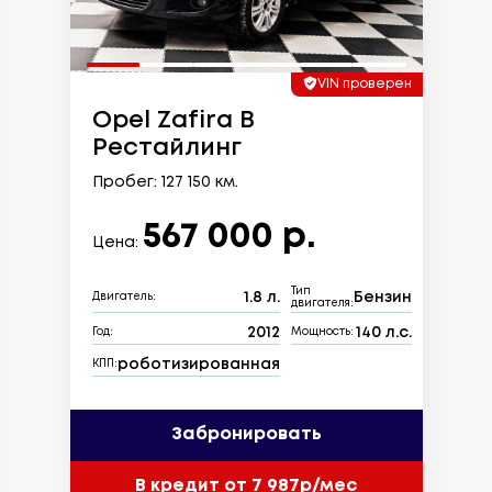
VIN проверен
Opel Zafira B
Рестайлинг
Пробег: 127 150 км.
567 000 р.
Цена:
Тип
1.8 л.
Бензин
Двигатель:
двигателя:
2012
140 л.с.
Год:
Мощность:
роботизированная
КПП:
Забронировать
В кредит от 7 987р/мес