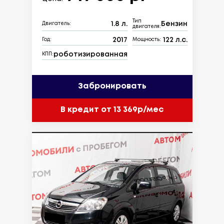
Тип
1.8 л.
Бензин
Двигатель:
двигателя:
2017
122 л.с.
Год:
Мощность:
роботизированная
КПП:
Забронировать
В кредит от 13 369р/мес