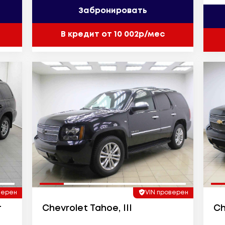
Забронировать
В кредит от 10 002р/мес
верен
VIN проверен
г
Chevrolet Tahoe, III
Ch