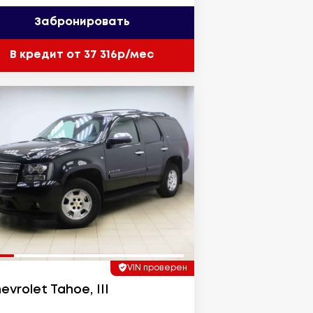
Забронировать
В кредит от 37 316р/мес
VIN проверен
evrolet Tahoe, III