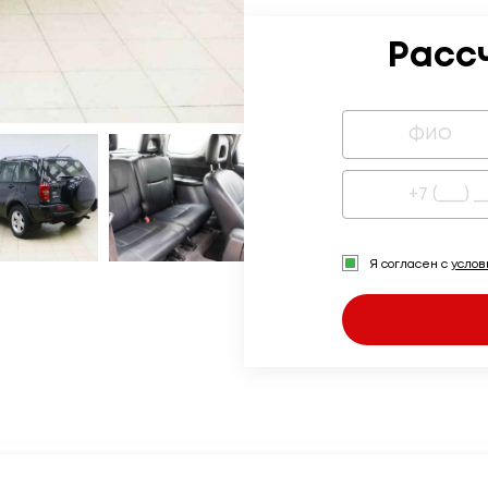
Расс
Я согласен с
усло