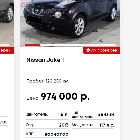
верен
VIN проверен
Nissan Juke I
Пробег: 120 250 км.
974 000 р.
Цена:
Тип
1.6 л.
Бензин
Двигатель:
двигателя:
л.с.
2013
117 л.с.
Год:
Мощность:
вариатор
КПП: