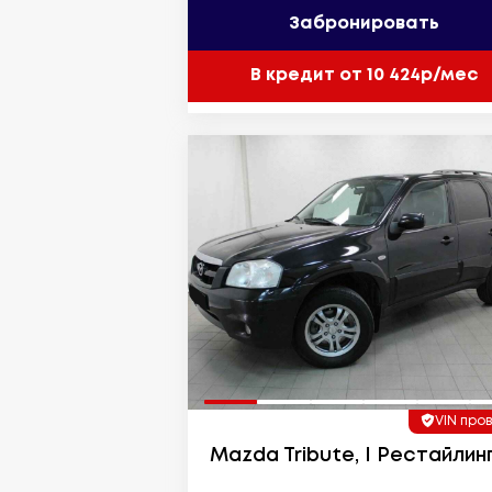
Забронировать
В кредит от 10 424р/мес
VIN про
Mazda Tribute, I Рестайлин