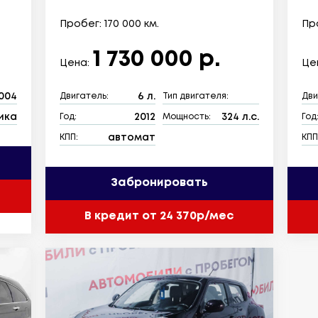
Пробег: 170 000 км.
Про
1 730 000 р.
Цена:
Це
004
6 л.
Двигатель:
Тип двигателя:
Дви
ика
2012
324 л.с.
Год:
Мощность:
Год
автомат
КПП:
КПП
Забронировать
В кредит от 24 370р/мес