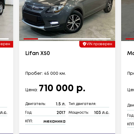
верен
VIN проверен
Lifan X50
Ma
Пробег: 45 000 км.
Про
710 000 р.
Цена:
Це
1.5 л.
Двигатель:
Тип двигателя:
Дви
л.с.
2017
103 л.с.
Год:
Мощность:
Год
механика
КПП:
КПП