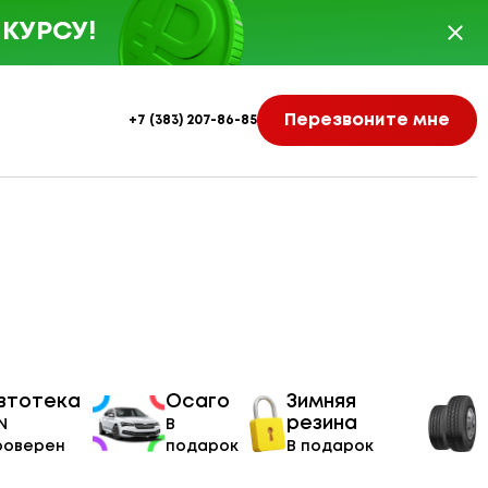
КУРСУ!
Перезвоните мне
+7 (383) 207-86-85
втотека
Осаго
Зимняя
резина
N
В
роверен
подарок
В подарок