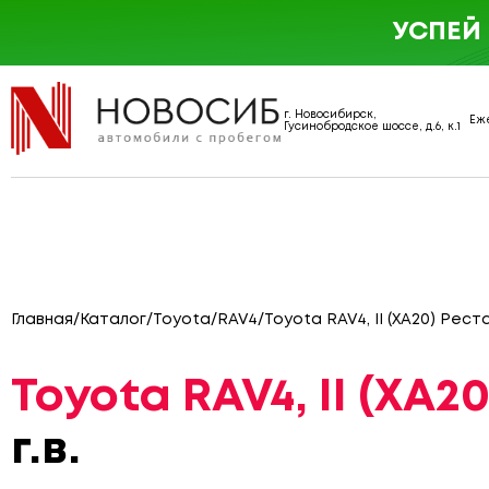
УСПЕЙ
г. Новосибирск,
Еже
Гусинобродское шоссе, д.6, к.1
Главная
/
Каталог
/
Toyota
/
RAV4
/
Toyota RAV4, II (XA20) Рес
Toyota RAV4, II (XA2
г.в.