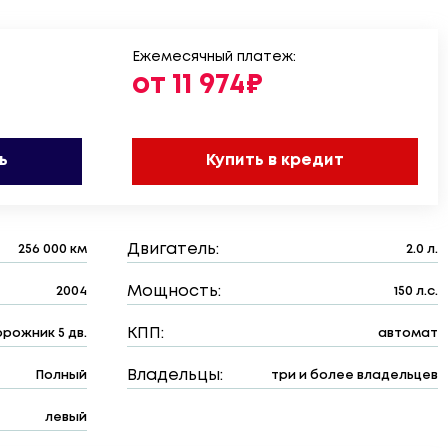
Ежемесячный платеж:
от 11 974₽
ь
Купить в кредит
Двигатель:
256 000 км
2.0 л.
Мощность:
2004
150 л.с.
КПП:
рожник 5 дв.
автомат
Владельцы:
Полный
три и более владельцев
левый