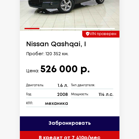
VIN проверен
Nissan Qashqai, I
Пробег: 120 352 км.
526 000 р.
Цена:
1.6 л.
Двигатель:
Тип двигателя:
2008
114 л.с.
Год:
Мощность:
механика
КПП:
Забронировать
В кредит от 7 410р/мес