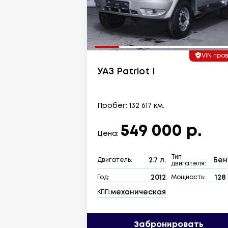
VIN про
УАЗ Patriot I
Пробег: 132 617 км.
549 000 р.
Цена:
Тип
2.7 л.
Бен
Двигатель:
двигателя:
2012
128 
Год:
Мощность:
механическая
КПП:
Забронировать