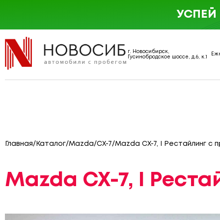
УСПЕЙ
г. Новосибирск,
Еже
Гусинобродское шоссе, д.6, к.1
Главная
/
Каталог
/
Mazda
/
CX-7
/
Mazda CX-7, I Рестайлинг с п
Mazda CX-7, I Реста