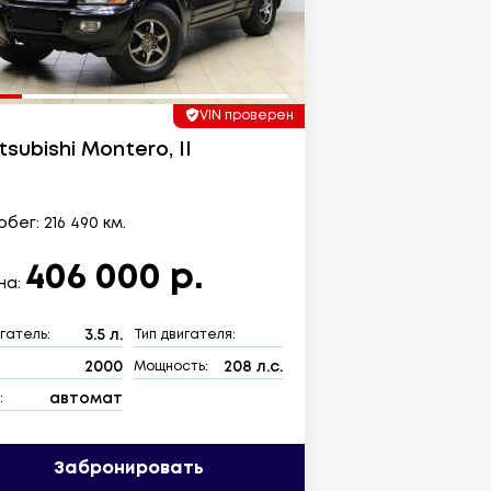
VIN проверен
tsubishi Montero, II
бег: 216 490 км.
406 000 р.
на:
3.5 л.
гатель:
Тип двигателя:
2000
208 л.с.
:
Мощность:
автомат
:
Забронировать