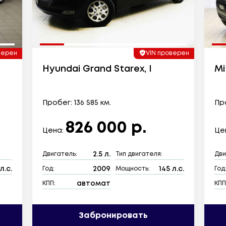
верен
VIN проверен
Hyundai Grand Starex, I
Mi
Пробег: 136 585 км.
Про
826 000 р.
Цена:
Це
2.5 л.
Двигатель:
Тип двигателя:
Дви
л.с.
2009
145 л.с.
Год:
Мощность:
Год
автомат
КПП:
КПП
Забронировать