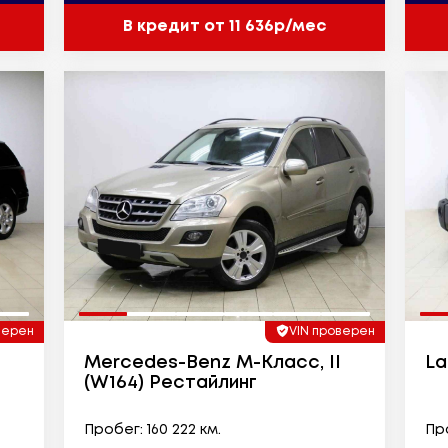
В кредит от 11 636р/мес
верен
VIN проверен
Mercedes-Benz M-Класс, II
La
(W164) Рестайлинг
Пробег: 160 222 км.
Про