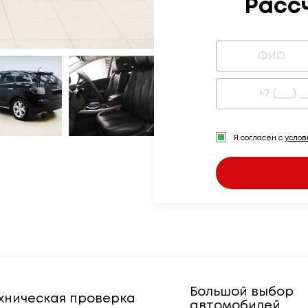
Расс
Я согласен с
усло
Большой выбор
хническая проверка
автомобилей