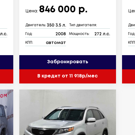
846 000 р.
Цена:
Це
350 3.5 л.
Двигатель:
Тип двигателя:
Дви
л.с.
2008
272 л.с.
Год:
Мощность:
Год
автомат
КПП:
КПП
Забронировать
В кредит от 11 918р/мес