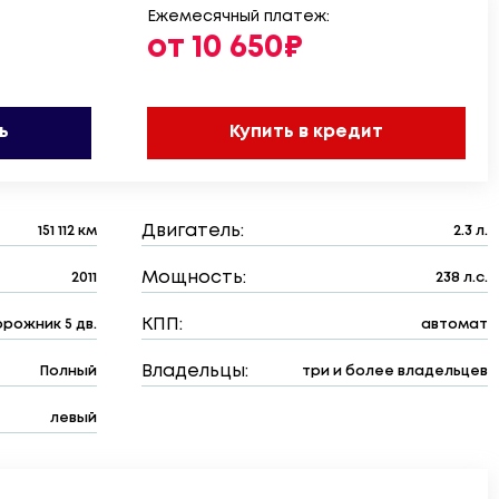
Ежемесячный платеж:
от 10 650₽
ь
Купить в кредит
Двигатель:
151 112 км
2.3 л.
Мощность:
2011
238 л.с.
КПП:
рожник 5 дв.
автомат
Владельцы:
Полный
три и более владельцев
левый