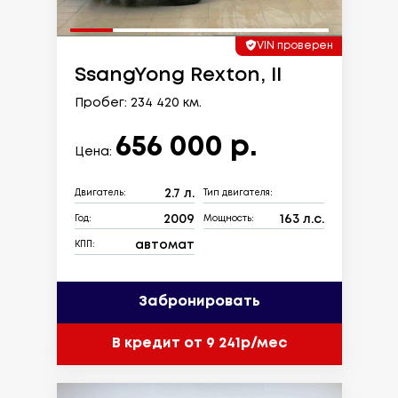
VIN проверен
SsangYong Rexton, II
Пробег: 234 420 км.
656 000 р.
Цена:
2.7 л.
Двигатель:
Тип двигателя:
2009
163 л.с.
Год:
Мощность:
автомат
КПП:
Забронировать
В кредит от 9 241р/мес