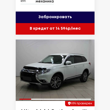
механика
КПП:
Забронировать
В кредит от 14 594р/мес
VIN проверен