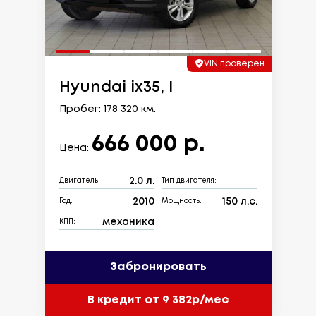
VIN проверен
Hyundai ix35, I
Пробег: 178 320 км.
666 000 р.
Цена:
2.0 л.
Двигатель:
Тип двигателя:
2010
150 л.с.
Год:
Мощность:
механика
КПП:
Забронировать
В кредит от 9 382р/мес