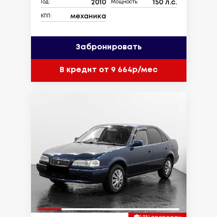
2010
150 л.с.
Год:
Мощность:
механика
КПП:
Забронировать
В кредит от 9 664р/мес