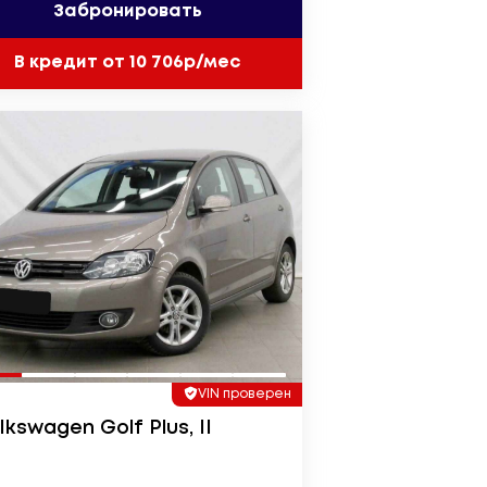
Забронировать
В кредит от 10 706р/мес
VIN проверен
lkswagen Golf Plus, II