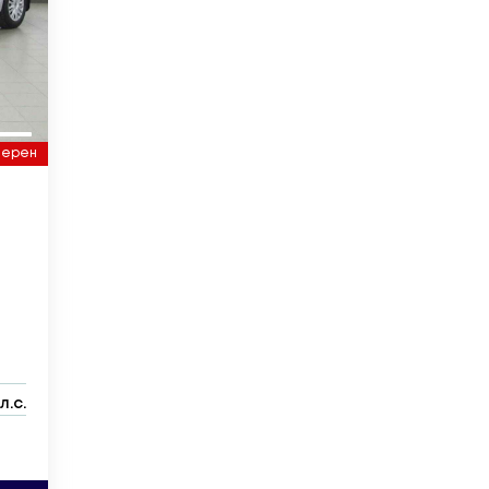
верен
л.с.