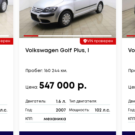
верен
VIN проверен
Volkswagen Golf Plus, I
Vo
Пробег: 160 244 км.
Про
547 000 р.
Цена:
Це
1.6 л.
Двигатель:
Тип двигателя:
Дви
л.с.
2007
102 л.с.
Год:
Мощность:
Год
механика
КПП:
КПП