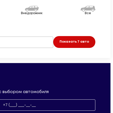
Внедорожник
Все
я
Показать
7
авто
 с выбором автомобиля