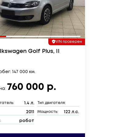
VIN проверен
lkswagen Golf Plus, II
бег: 147 000 км.
760 000 р.
на:
1.4 л.
гатель:
Тип двигателя:
2011
122 л.с.
:
Мощность:
робот
: