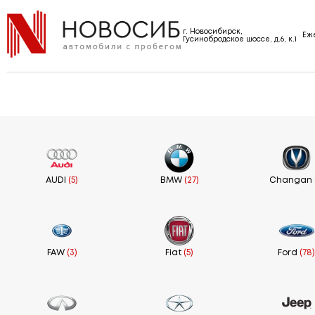
г. Новосибирск,
Еже
Гусинобродское шоссе, д.6, к.1
AUDI
(5)
BMW
(27)
Changan
FAW
(3)
Fiat
(5)
Ford
(78