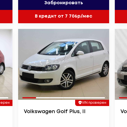
Забронировать
В кредит от 7 706р/мес
верен
VIN проверен
Volkswagen Golf Plus, II
Vo